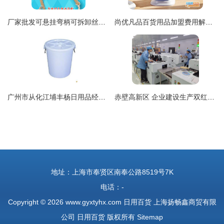
厂家批发可悬挂弯柄可拆卸丝瓜络沐浴刷 浴中刮痧新经典。悬挂、硬软、可拆卸技巧多
尚优凡品百货用品加盟费用解析 总投资19.1万元包含哪些项目？
广州市从化江埔丰杨日用品经营部 多规格大白桶，满足您的日用需求
赤壁高新区 企业建设生产双红火，日用百货引领新热潮
地址：上海市奉贤区南奉公路8519号7K
电话：-
Copyright © 2026
www.gyxtyhx.com
日用百货
上海扬畅鑫商贸有限
公司
日用百货
版权所有
Sitemap