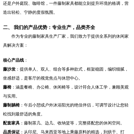
还是户外庭院、咖啡馆，一件藤制家具都能立刻提升环境的格调，营
造出轻松、宁静的度假氛围。
二、 我们的产品优势：专业生产，品类齐全
作为专业的藤制家具生产厂家，我们致力于提供全系列的休闲家
具解决方案：
核心产品线
：
藤沙发
：提供单人、双人、组合等多种款式，框架稳固，编织细腻，
坐感舒适，是客厅的视觉焦点与休憩中心。
藤椅
：涵盖餐椅、办公椅、休闲椅等，设计符合人体工学，兼顾美观
与实用。
藤制躺椅
：午后小憩或户外沐浴阳光的绝佳伴侣，可调节设计让您轻
松找到最舒适的角度。
配套家具
：藤制茶几、边几、收纳篮等，完整搭配您的休闲空间。
品质保证
：从印尼、马来西亚等地上乘藤原料的精选，到烘干、打